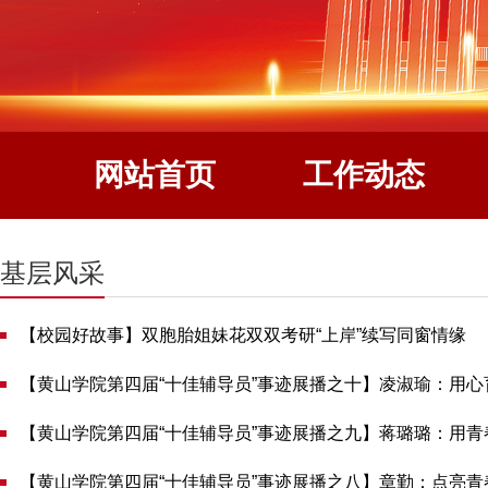
网站首页
工作动态
基层风采
【校园好故事】双胞胎姐妹花双双考研“上岸”续写同窗情缘
【黄山学院第四届“十佳辅导员”事迹展播之十】凌淑瑜：用心
【黄山学院第四届“十佳辅导员”事迹展播之九】蒋璐璐：用青
【黄山学院第四届“十佳辅导员”事迹展播之八】​章勤：点亮青