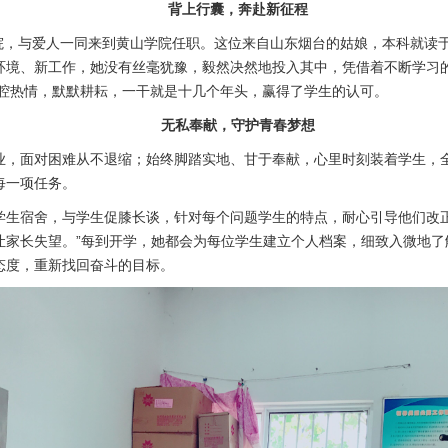
背上行囊，奔赴新征程
学院，与爱人一同来到黄山学院任职。这位来自山东烟台的姑娘，本科就读
环境、新工作，她没有丝毫犹豫，毅然决然地投入其中，凭借着不断学习
满腔热情，默默耕耘，一干就是十几个年头，赢得了学生的认可。
无私奉献，守护青春梦想
业，面对困难从不退缩；始终脚踏实地、甘于奉献，心里时刻装着学生，
每一项任务。
学生宿舍，与学生促膝长谈，针对每个问题学生的特点，耐心引导他们改正
让家长失望。”每到开学，她都会为每位学生建立个人档案，细致入微地了
态度，重新找回奋斗的目标。